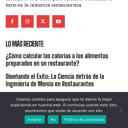
éxito en la industria restaurantera.
LO MÁS RECIENTE
¿Cómo calcular las calorías a los alimentos
preparados en un restaurante?
Diseñando el Éxito: La Ciencia detrás de la
Ingeniería de Menús en Restaurantes
El modelo EOQ para inventarios en restaurantes.
Usamos cookies para asegurar que te damos la mejor
¿Cuán factible es?
experiencia en nuestra web. Si continúas usando este sitio,
asumiremos que estás de acuerdo con ello.
Aceptar
No
Política de privacidad