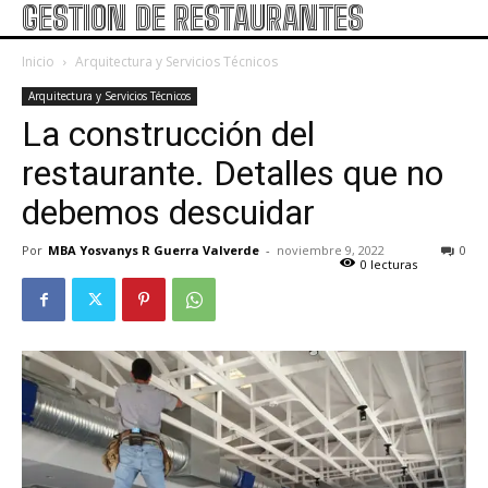
GESTION DE RESTAURANTES
Inicio
Arquitectura y Servicios Técnicos
Arquitectura y Servicios Técnicos
La construcción del
restaurante. Detalles que no
debemos descuidar
Por
MBA Yosvanys R Guerra Valverde
-
noviembre 9, 2022
0
0 lecturas