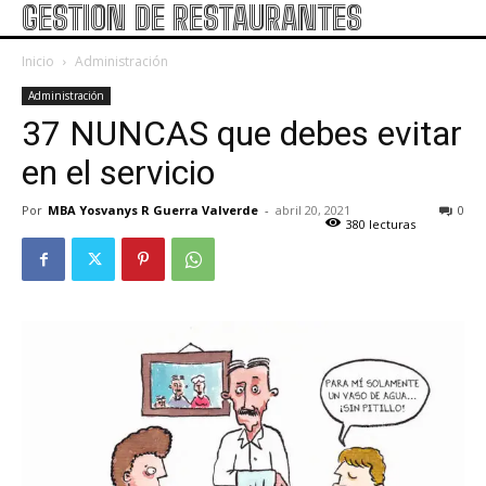
GESTION DE RESTAURANTES
Inicio
Administración
Administración
37 NUNCAS que debes evitar
en el servicio
Por
MBA Yosvanys R Guerra Valverde
-
abril 20, 2021
0
380 lecturas