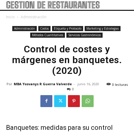
GESTION DE RESTAURANTES
Inicio
Administración
Administración
Costos
Etiqueta y Protocolo
Marketing y Estrategias
Métodos Cuantitativos
Servicios Gastronómicos
Control de costes y
márgenes en banquetes.
(2020)
Por
MBA Yosvanys R Guerra Valverde
-
junio 16, 2020
0 lecturas
0
Banquetes: medidas para su control