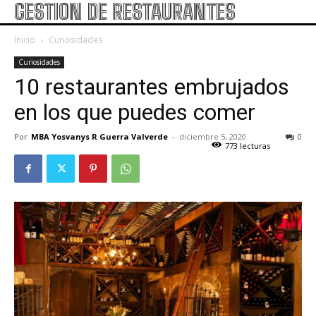
GESTION DE RESTAURANTES
Inicio
Curiosidades
Curiosidades
10 restaurantes embrujados
en los que puedes comer
Por
MBA Yosvanys R Guerra Valverde
-
diciembre 5, 2020
0
773 lecturas