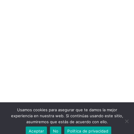
Usamos cookies para asegurar que te damos la mejor
experiencia en nuestra web. Si continúas usando este sitio,
asumiremos que estás de acuerdo con ello.
Aceptar
No
Política de privacidad
© Gestión Gastronómica (2013- 2030). All Rights Reserved.