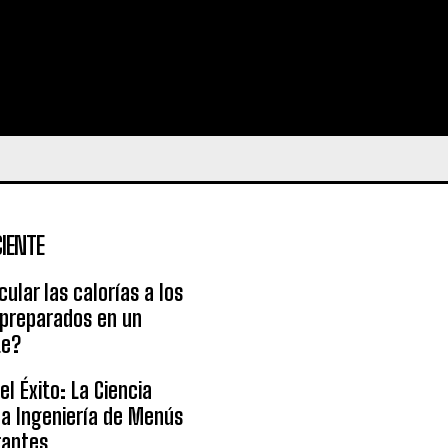
IENTE
ular las calorías a los
 preparados en un
te?
l Éxito: La Ciencia
la Ingeniería de Menús
rantes