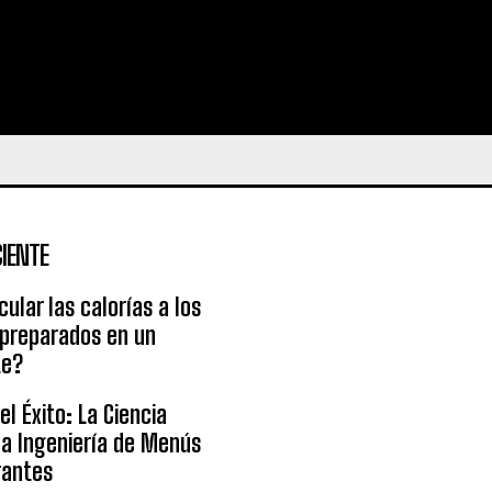
IENTE
ular las calorías a los
 preparados en un
te?
l Éxito: La Ciencia
la Ingeniería de Menús
rantes