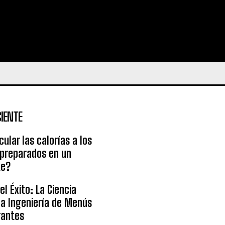
IENTE
ular las calorías a los
 preparados en un
te?
l Éxito: La Ciencia
la Ingeniería de Menús
rantes