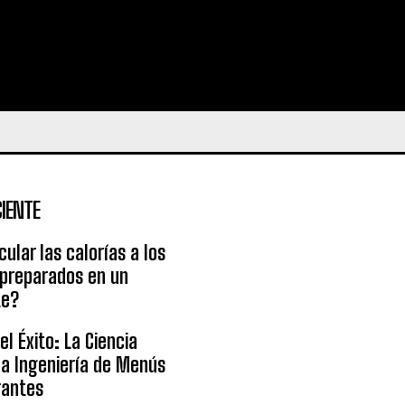
IENTE
ular las calorías a los
 preparados en un
te?
l Éxito: La Ciencia
la Ingeniería de Menús
rantes