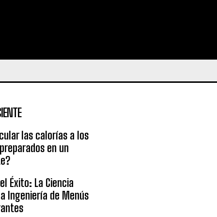
IENTE
ular las calorías a los
 preparados en un
te?
l Éxito: La Ciencia
la Ingeniería de Menús
rantes