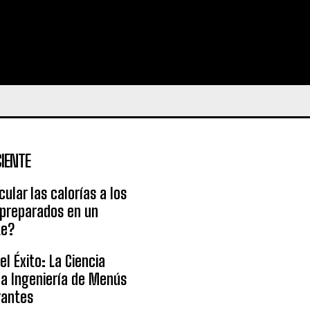
IENTE
ular las calorías a los
 preparados en un
te?
l Éxito: La Ciencia
la Ingeniería de Menús
rantes