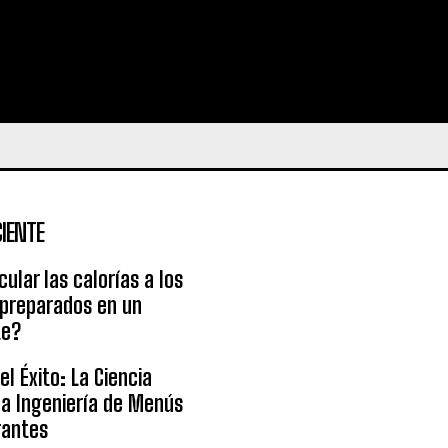
IENTE
ular las calorías a los
 preparados en un
te?
l Éxito: La Ciencia
la Ingeniería de Menús
rantes