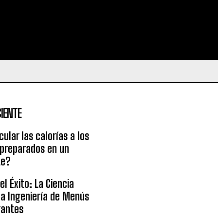
IENTE
ular las calorías a los
 preparados en un
te?
l Éxito: La Ciencia
la Ingeniería de Menús
rantes